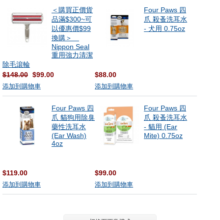
＜購買正價貨
Four Paws 四
品滿$300~可
爪 殺蚤洗耳水
以優惠價$99
- 犬用 0.75oz
換購＞
Nippon Seal
重用強力清潔
除毛滾輪
$148.00
$99.00
$88.00
添加到購物車
添加到購物車
Four Paws 四
Four Paws 四
爪 貓狗用除臭
爪 殺蚤洗耳水
藥性洗耳水
- 貓用 (Ear
(Ear Wash)
Mite) 0.75oz
4oz
$119.00
$99.00
添加到購物車
添加到購物車