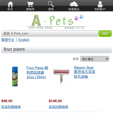
首頁
購物單
搜索
收藏產品
我的帳戶
搜索 A-Pets.com
繁體中文
│
English
four paws
排序:
Nippon Seal
Four Paws 貓
重用強力清潔
狗禁區噴霧
除毛滾輪
10oz (284g)
$98.00
$148.00
添加到購物車
添加到購物車