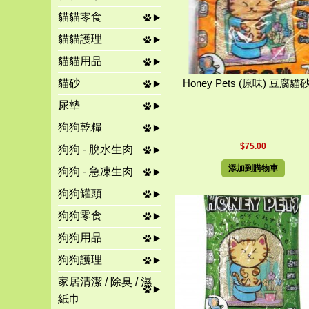
貓貓零食
貓貓護理
貓貓用品
貓砂
Honey Pets (原味) 豆腐貓砂
尿墊
狗狗乾糧
$75.00
狗狗 - 脫水生肉
添加到購物車
狗狗 - 急凍生肉
狗狗罐頭
狗狗零食
狗狗用品
狗狗護理
家居清潔 / 除臭 / 濕
紙巾