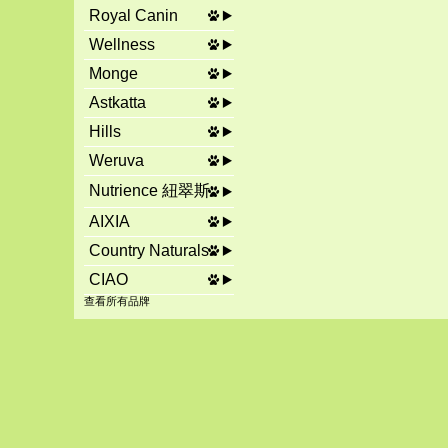
Royal Canin
Wellness
Monge
Astkatta
Hills
Weruva
Nutrience 紐翠斯
AIXIA
Country Naturals
CIAO
查看所有品牌