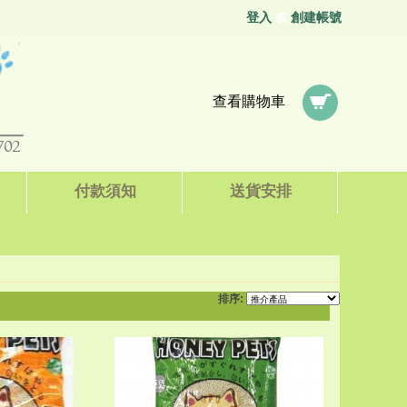
登入
創建帳號
或
查看購物車
付款須知
送貨安排
排序: