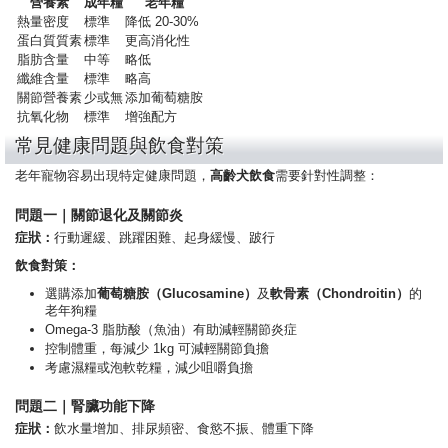
營養素
成年糧
老年糧
熱量密度
標準
降低 20-30%
蛋白質質素
標準
更高消化性
脂肪含量
中等
略低
纖維含量
標準
略高
關節營養素
少或無
添加葡萄糖胺
抗氧化物
標準
增強配方
常見健康問題與飲食對策
老年寵物容易出現特定健康問題，
高齡犬飲食
需要針對性調整：
問題一｜關節退化及關節炎
症狀：
行動遲緩、跳躍困難、起身緩慢、跛行
飲食對策：
選購添加
葡萄糖胺（Glucosamine）
及
軟骨素（Chondroitin）
的
老年狗糧
Omega-3 脂肪酸（魚油）有助減輕關節炎症
控制體重，每減少 1kg 可減輕關節負擔
考慮濕糧或泡軟乾糧，減少咀嚼負擔
問題二｜腎臟功能下降
症狀：
飲水量增加、排尿頻密、食慾不振、體重下降