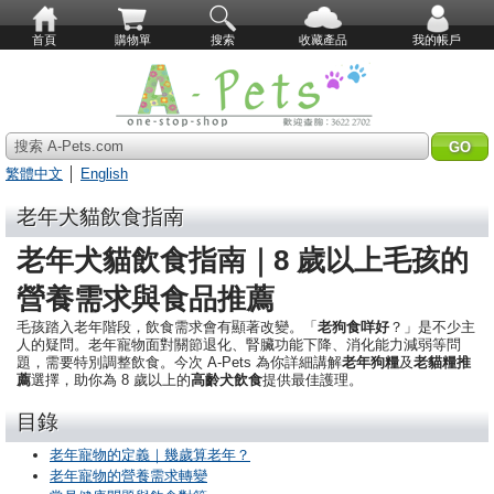
首頁
購物單
搜索
收藏產品
我的帳戶
搜索 A-Pets.com
繁體中文
│
English
老年犬貓飲食指南
老年犬貓飲食指南｜8 歲以上毛孩的
營養需求與食品推薦
毛孩踏入老年階段，飲食需求會有顯著改變。「
老狗食咩好
？」是不少主
人的疑問。老年寵物面對關節退化、腎臟功能下降、消化能力減弱等問
題，需要特別調整飲食。今次 A-Pets 為你詳細講解
老年狗糧
及
老貓糧推
薦
選擇，助你為 8 歲以上的
高齡犬飲食
提供最佳護理。
目錄
老年寵物的定義｜幾歲算老年？
老年寵物的營養需求轉變