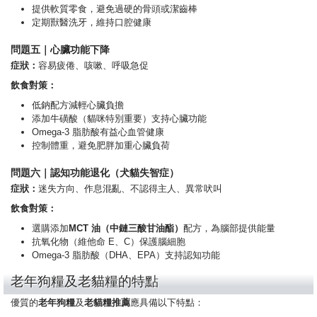
提供軟質零食，避免過硬的骨頭或潔齒棒
定期獸醫洗牙，維持口腔健康
問題五｜心臟功能下降
症狀：
容易疲倦、咳嗽、呼吸急促
飲食對策：
低鈉配方減輕心臟負擔
添加牛磺酸（貓咪特別重要）支持心臟功能
Omega-3 脂肪酸有益心血管健康
控制體重，避免肥胖加重心臟負荷
問題六｜認知功能退化（犬貓失智症）
症狀：
迷失方向、作息混亂、不認得主人、異常吠叫
飲食對策：
選購添加
MCT 油（中鏈三酸甘油酯）
配方，為腦部提供能量
抗氧化物（維他命 E、C）保護腦細胞
Omega-3 脂肪酸（DHA、EPA）支持認知功能
老年狗糧及老貓糧的特點
優質的
老年狗糧
及
老貓糧推薦
應具備以下特點：