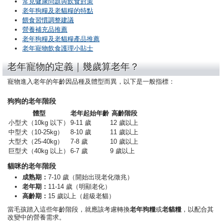
常見健康問題與飲食對策
老年狗糧及老貓糧的特點
餵食習慣調整建議
營養補充品推薦
老年狗糧及老貓糧產品推薦
老年寵物飲食護理小貼士
老年寵物的定義｜幾歲算老年？
寵物進入老年的年齡因品種及體型而異，以下是一般指標：
狗狗的老年階段
體型
老年起始年齡
高齡階段
小型犬（10kg 以下）
9-11 歲
12 歲以上
中型犬（10-25kg）
8-10 歲
11 歲以上
大型犬（25-40kg）
7-8 歲
10 歲以上
巨型犬（40kg 以上）
6-7 歲
9 歲以上
貓咪的老年階段
成熟期：
7-10 歲（開始出現老化徵兆）
老年期：
11-14 歲（明顯老化）
高齡期：
15 歲以上（超級老貓）
當毛孩踏入這些年齡階段，就應該考慮轉換
老年狗糧
或
老貓糧
，以配合其
改變中的營養需求。