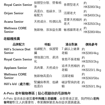
按體型分類、營養精
約
各體型老犬
Royal Canin Senior
準
HK$380/3kg
高蛋白、低碳水、頂
約
活躍老犬
Orijen Senior
級配方
HK$400/2kg
需要天然糧的
約
天然成分、性價比高
Acana Senior
老犬
HK$350/2kg
約
Wellness CORE
無穀物、添加益生菌
敏感腸胃老犬
Senior
HK$380/4lbs
老貓糧推薦
品牌配方
特點
適合對象
價格參考
低磷配方、保護腎
7 歲以上健康
約
Hill's Science Diet
Senior
臟
老貓
HK$380/4kg
增強適口性、易消
約
食慾不振老貓
Royal Canin Senior
化
HK$350/2kg
追求天然糧的
約
高肉量、天然成分
Applaws Senior
老貓
HK$320/1.8kg
約
Wellness CORE
無穀物高蛋白
活躍老貓
Senior
HK$360/5lbs
腎臟病專用、低磷
確診腎病的老
約
Hill's k/d（處方糧）
低蛋白
貓
HK$350/1.8kg
A-Pets 老年寵物專區｜貼心照顧你的毛孩晚年
A-Pets 提供各款優質
老年狗糧
及
老貓糧
，全部香港正貨。我們明白
老狗
食咩好
對主人的重要性，專業團隊樂意為你提供選購建議。