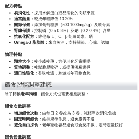
配方特點
易消化性：
採用水解蛋白或易消化的肉類來源
適當熱量：
較成年糧降低 10-20%
關節保健：
添加葡萄糖胺（500-1000mg/kg）及軟骨素
腎臟保護：
控制磷（0.5-0.8%）及鈉（0.2-0.4%）含量
抗氧化配方：
維他命 E、C、β-胡蘿蔔素、硒
Omega-3 脂肪酸：
來自魚油，支持關節、心臟、認知
物理特點
顆粒大小：
較小或較薄，方便老化牙齒咀嚼
質地調整：
較鬆脆易咬碎，或提供濕糧選擇
適口性強化：
香味較濃，刺激老年寵物食慾
餵食習慣調整建議
除了轉換
老年狗糧
，餵食方式也需要相應調整：
餵食次數調整
增加餵食次數：
由每日 2 餐改為 3 餐，減輕單次消化負擔
固定時間餵食：
維持規律作息，避免腸胃不適
避免自由採食：
老年寵物容易過食或食慾不振，定時定量較好
餵食份量調整