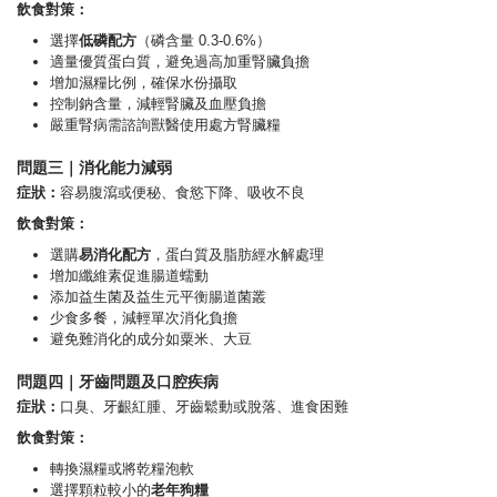
飲食對策：
選擇
低磷配方
（磷含量 0.3-0.6%）
適量優質蛋白質，避免過高加重腎臟負擔
增加濕糧比例，確保水份攝取
控制鈉含量，減輕腎臟及血壓負擔
嚴重腎病需諮詢獸醫使用處方腎臟糧
問題三｜消化能力減弱
症狀：
容易腹瀉或便秘、食慾下降、吸收不良
飲食對策：
選購
易消化配方
，蛋白質及脂肪經水解處理
增加纖維素促進腸道蠕動
添加益生菌及益生元平衡腸道菌叢
少食多餐，減輕單次消化負擔
避免難消化的成分如粟米、大豆
問題四｜牙齒問題及口腔疾病
症狀：
口臭、牙齦紅腫、牙齒鬆動或脫落、進食困難
飲食對策：
轉換濕糧或將乾糧泡軟
選擇顆粒較小的
老年狗糧