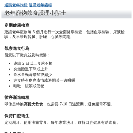
選購老年狗糧
選購老年貓糧
老年寵物飲食護理小貼士
定期健康檢查
建議老年寵物每 6 個月進行一次全面健康檢查，包括血液檢驗、尿液檢
驗，及早發現腎臟、肝臟、心臟等問題。
觀察進食行為
留意以下徵兆並及時就醫：
連續 2 日以上食慾不振
突然體重下降或上升
飲水量顯著增加或減少
進食時有疼痛表情或避開某一邊咀嚼
嘔吐、腹瀉或便秘
循序漸進轉糧
即使是轉換
高齡犬飲食
，也需要 7-10 日過渡期，避免腸胃不適。
保持口腔衛生
定期刷牙、使用潔齒零食、每年專業洗牙，維持口腔健康有助進食。