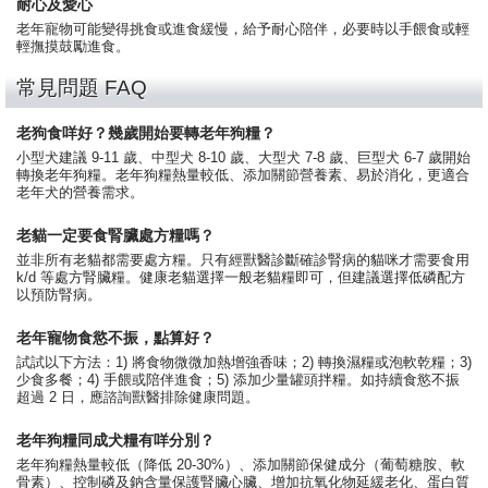
耐心及愛心
老年寵物可能變得挑食或進食緩慢，給予耐心陪伴，必要時以手餵食或輕
輕撫摸鼓勵進食。
常見問題 FAQ
老狗食咩好？幾歲開始要轉老年狗糧？
小型犬建議 9-11 歲、中型犬 8-10 歲、大型犬 7-8 歲、巨型犬 6-7 歲開始
轉換老年狗糧。老年狗糧熱量較低、添加關節營養素、易於消化，更適合
老年犬的營養需求。
老貓一定要食腎臟處方糧嗎？
並非所有老貓都需要處方糧。只有經獸醫診斷確診腎病的貓咪才需要食用
k/d 等處方腎臟糧。健康老貓選擇一般老貓糧即可，但建議選擇低磷配方
以預防腎病。
老年寵物食慾不振，點算好？
試試以下方法：1) 將食物微微加熱增強香味；2) 轉換濕糧或泡軟乾糧；3)
少食多餐；4) 手餵或陪伴進食；5) 添加少量罐頭拌糧。如持續食慾不振
超過 2 日，應諮詢獸醫排除健康問題。
老年狗糧同成犬糧有咩分別？
老年狗糧熱量較低（降低 20-30%）、添加關節保健成分（葡萄糖胺、軟
骨素）、控制磷及鈉含量保護腎臟心臟、增加抗氧化物延緩老化、蛋白質