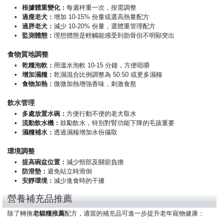
根據體重變化：
每週秤重一次，按需調整
過瘦老犬：
增加 10-15% 份量或選高熱量配方
過胖老犬：
減少 10-20% 份量，選體重管理配方
監測體態：
理想體態是輕觸能感受到肋骨但不明顯突出
食物質地調整
乾糧泡軟：
用溫水泡軟 10-15 分鐘，方便咀嚼
增加濕糧：
乾濕混合比例調整為 50:50 或更多濕糧
食物加熱：
微微加熱增強香味，刺激食慾
飲水管理
多處放置水碗：
方便行動不便的老犬取水
流動飲水機：
鼓勵飲水，特別對腎功能下降的毛孩重要
濕糧補水：
透過濕糧增加水份攝取
環境調整
提高碗盆位置：
減少頸部及關節負擔
防滑墊：
避免站立時滑倒
安靜環境：
減少進食時的干擾
營養補充品推薦
除了轉換
老貓糧推薦
配方，適當的補充品可進一步提升老年寵物健康：