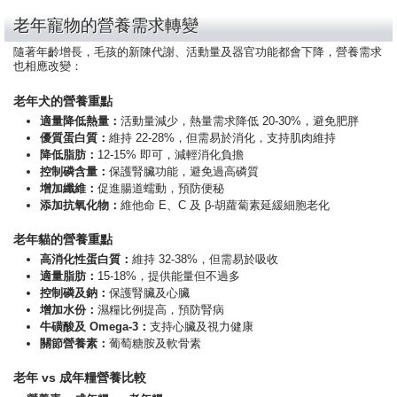
老年寵物的營養需求轉變
隨著年齡增長，毛孩的新陳代謝、活動量及器官功能都會下降，營養需求
也相應改變：
老年犬的營養重點
適量降低熱量：
活動量減少，熱量需求降低 20-30%，避免肥胖
優質蛋白質：
維持 22-28%，但需易於消化，支持肌肉維持
降低脂肪：
12-15% 即可，減輕消化負擔
控制磷含量：
保護腎臟功能，避免過高磷質
增加纖維：
促進腸道蠕動，預防便秘
添加抗氧化物：
維他命 E、C 及 β-胡蘿蔔素延緩細胞老化
老年貓的營養重點
高消化性蛋白質：
維持 32-38%，但需易於吸收
適量脂肪：
15-18%，提供能量但不過多
控制磷及鈉：
保護腎臟及心臟
增加水份：
濕糧比例提高，預防腎病
牛磺酸及 Omega-3：
支持心臟及視力健康
關節營養素：
葡萄糖胺及軟骨素
老年 vs 成年糧營養比較