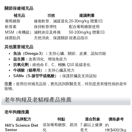
關節保健補充品
補充品
功效
建議劑量
葡萄糖胺
修復軟骨、減緩退化
20-30mg/kg 體重/日
軟骨素
保持軟骨彈性
配合葡萄糖胺使用
MSM（有機硫）
減輕炎症及疼痛
50-100mg/kg 體重/日
綠唇貽貝
天然消炎、保護關節
按產品指示
其他重要補充品
魚油（Omega-3）：
支持心臟、關節、皮膚、認知功能
益生菌：
改善消化、增強免疫力
抗氧化劑：
維他命 E、C、輔酶 Q10 延緩老化
牛磺酸（貓專用）：
支持心臟及視力
SAMe（S-腺苷甲硫氨酸）：
保護肝臟及支持認知
注意：
使用任何補充品前，應先諮詢獸醫意見，特別是患有慢性病的老年
寵物。
老年狗糧及老貓糧產品推薦
老年狗糧推薦
品牌配方
特點
適合對象
價格參考
添加葡萄糖胺、易消
7 歲以上健康
約
Hill's Science Diet
Senior
化
老犬
HK$400/3kg