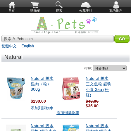
首頁
購物單
搜索
收藏產品
我的帳戶
搜索 A-Pets.com
繁體中文
│
English
Natural
排序:
Natural 脫水
Natural 脫水
雞肉（粒）
三文魚粒 貓狗
800g
小食 35g (粉
紅)
$299.00
$48.00
$35.00
添加到購物車
添加到購物車
Natural 脫水
Natural 脫水