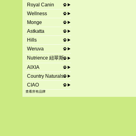
Royal Canin
Wellness
Monge
Astkatta
Hills
Weruva
Nutrience 紐翠斯
AIXIA
Country Naturals
CIAO
查看所有品牌