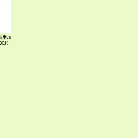
s 貓用加
30粒