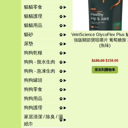
貓貓零食
貓貓護理
貓貓用品
貓砂
VetriScience GlycoFlex Plu
強版關節寶咀嚼片 葡萄糖胺 
尿墊
(魚味)
狗狗乾糧
$185.00
$158.00
狗狗 - 脫水生肉
添加到購物車
狗狗 - 急凍生肉
狗狗罐頭
狗狗零食
狗狗用品
狗狗護理
家居清潔 / 除臭 / 濕
紙巾