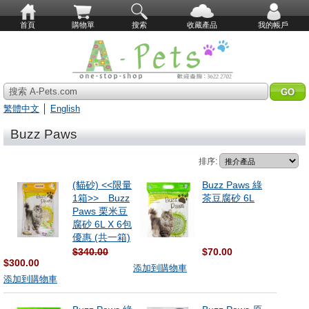
首頁
購物單
搜索
收藏產品
我的帳戶
搜索 A-Pets.com
繁體中文
│
English
Buzz Paws
排序:
(貓砂) <<限量
Buzz Paws 綠
1箱>> Buzz
茶豆腐砂 6L
Paws 栗米豆
腐砂 6L X 6包
優惠 (共一箱)
$340.00
$70.00
$300.00
添加到購物車
添加到購物車