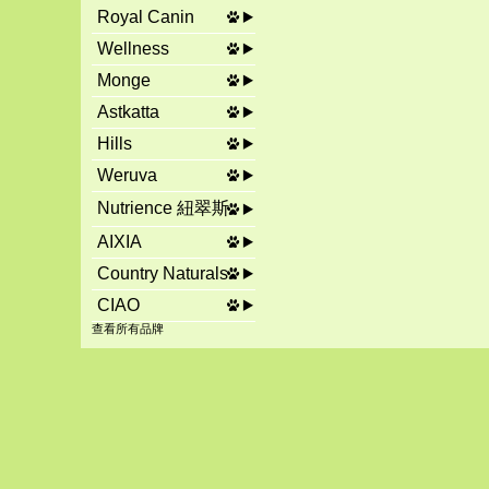
Royal Canin
Wellness
Monge
Astkatta
Hills
Weruva
Nutrience 紐翠斯
AIXIA
Country Naturals
CIAO
查看所有品牌