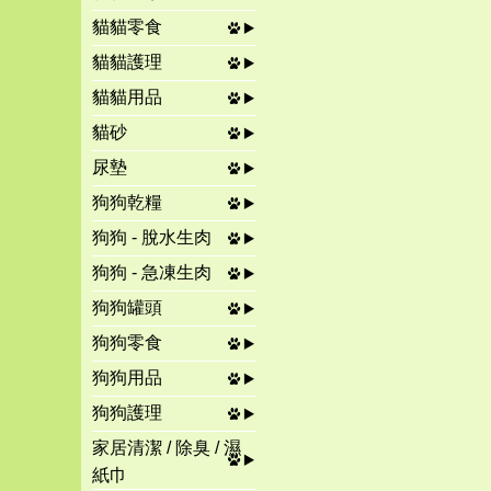
貓貓零食
貓貓護理
貓貓用品
貓砂
尿墊
狗狗乾糧
狗狗 - 脫水生肉
狗狗 - 急凍生肉
狗狗罐頭
狗狗零食
狗狗用品
狗狗護理
家居清潔 / 除臭 / 濕
紙巾