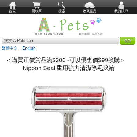
首頁
購物單
搜索
收藏產品
我的帳戶
搜索 A-Pets.com
繁體中文
│
English
＜購買正價貨品滿$300~可以優惠價$99換購＞
Nippon Seal 重用強力清潔除毛滾輪