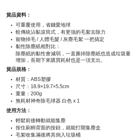
貨品資料：
可重覆使用，省錢愛地球
較傳統沾黏滾筒式，有更強的毛絮去除力
寵物掉毛 / 人體毛髮 / 灰塵毛絮 一把搞定
黏性除塵紙相對比：
除塵紙的黏性會減弱，一直撕掉除塵紙也造成垃圾量
增加，長期下來購買耗材也是一項支出。
貨品規格：
材質：ABS塑膠
尺寸：18.9×19.7×5.5cm
重量：200g
無耗材神奇除毛球器 白色 x 1​
使用方法：
輕鬆前後轉動就能集塵
按住刷柄背面的按鈕，就能打開集塵盒
毛絮收集滿後將其倒入垃圾桶