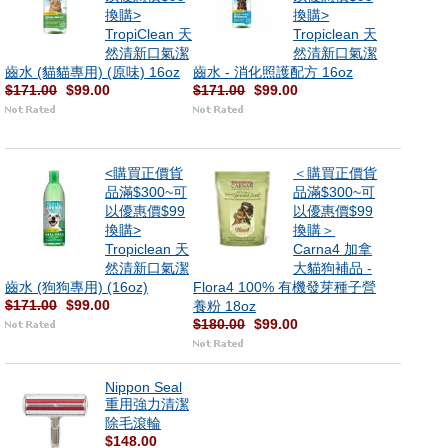
換購>
換購>
TropiClean 天
Tropiclean 天
然清新口氣潔
然清新口氣潔
齒水 (貓貓專用) (原味) 16oz
齒水 - 消化照護配方 16oz
$171.00
$99.00
$171.00
$99.00
<購買正價貨
＜購買正價貨
品滿$300~可
品滿$300~可
以優惠價$99
以優惠價$99
換購>
換購＞
Tropiclean 天
Carna4 加拿
然清新口氣潔
大貓狗補品 -
齒水 (狗狗專用) (16oz)
Flora4 100% 有機發芽種子營
$171.00
$99.00
養粉 18oz
$180.00
$99.00
Nippon Seal
重用強力清潔
除毛滾輪
$148.00