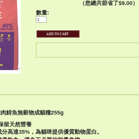
（您總共節省了
$9.00
）
數量:
 -雞肉鯡魚無穀物成貓糧255g
保留天然營養
分高達35%，為貓咪提供優質動物蛋白。