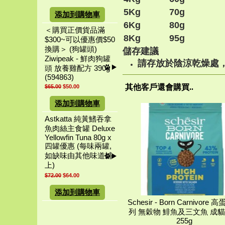
5Kg
70g
添加到購物車
6Kg
80g
＜購買正價貨品滿
8Kg
95g
$300~可以優惠價$50
換購＞ (狗罐頭)
儲存建議
Ziwipeak - 鮮肉狗罐
請存放於陰涼乾燥處
頭 放養雞配方 390g
(594863)
其他客戶還會購買..
$65.00
$50.00
添加到購物車
Astkatta 純黃鰭吞拿
魚肉絲主食罐 Deluxe
Yellowfin Tuna 80g x
四罐優惠 (每味兩罐,
如缺味由其他味道補
上)
$72.00
$64.00
添加到購物車
Schesir - Born Carnivore
列 無穀物 鯡魚及三文魚 成
255g