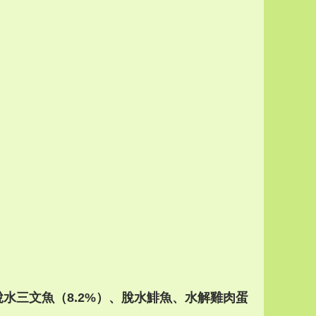
脫水三文魚（8.2%）、脫水鯡魚、水解雞肉蛋