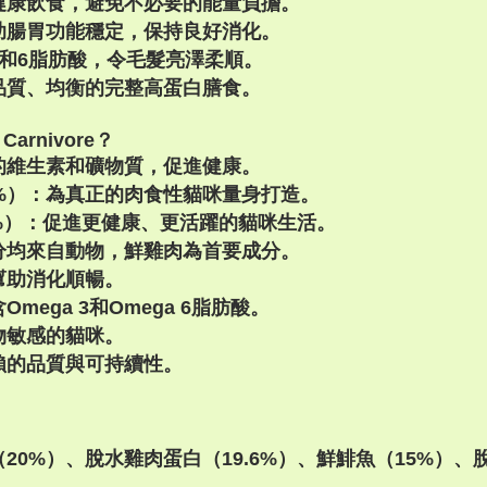
健康飲食，避免不必要的能量負擔。
助腸胃功能穩定，保持良好消化。
和6脂肪酸，令毛髮亮澤柔順。
品質、均衡的完整高蛋白膳食。
Carnivore？
的維生素和礦物質，促進健康。
%）：為真正的肉食性貓咪量身打造。
3%）：促進更健康、更活躍的貓咪生活。
分均來自動物，鮮雞肉為首要成分。
幫助消化順暢。
mega 3和Omega 6脂肪酸。
物敏感的貓咪。
賴的品質與可持續性。
20%）、脫水雞肉蛋白（19.6%）、鮮鯡魚（15%）、