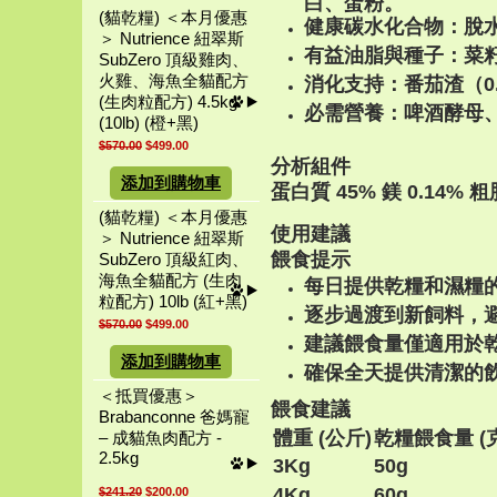
白、蛋粉。
(貓乾糧) ＜本月優惠
健康碳水化合物：脫
＞ Nutrience 紐翠斯
有益油脂與種子：菜籽油
SubZero 頂級雞肉、
火雞、海魚全貓配方
消化支持：番茄渣（0.
(生肉粒配方) 4.5kg
必需營養：啤酒酵母
(10lb) (橙+黑)
$570.00
$499.00
分析組件
添加到購物車
蛋白質 45% 鎂 0.14% 粗脂
(貓乾糧) ＜本月優惠
使用建議
＞ Nutrience 紐翠斯
餵食提示
SubZero 頂級紅肉、
海魚全貓配方 (生肉
每日提供乾糧和濕糧的
粒配方) 10lb (紅+黑)
逐步過渡到新飼料，
$570.00
$499.00
建議餵食量僅適用於
添加到購物車
確保全天提供清潔的
＜抵買優惠＞
餵食建議
Brabanconne 爸媽寵
體重 (公斤)
乾糧餵食量 (
– 成貓魚肉配方 -
2.5kg
3Kg
50g
4Kg
60g
$241.20
$200.00