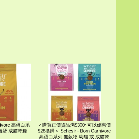
arnivore 高蛋白系
＜購買正價貨品滿$300~可以優惠價
雞蛋 成貓乾糧
$28換購＞ Schesir - Born Carnivore
高蛋白系列 無穀物 幼貓 或 成貓乾