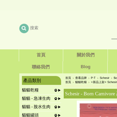
首頁
關於我們
Blog
聯絡我們
首頁
查看品牌
P-T
Schesir
S
產品類別
首頁
貓貓乾糧
⭐新品上架⭐ Schesir
貓貓乾糧
Schesir - Born Ca
貓貓 - 急凍生肉
貓貓 - 脫水生肉
貓貓罐頭