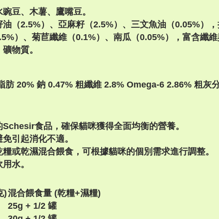
水豌豆、木薯、鷹嘴豆。
（2.5%）、亞麻籽（2.5%）、三文魚油（0.05%），提供
5%）、菊苣纖維（0.1%）、南瓜（0.05%），富含纖
、礦物質。
肪 20% 鈉 0.47% 粗纖維 2.8% Omega-6 2.86% 粗灰分 1
Schesir食品，確保貓咪獲得全面均衡的營養。
避免引起消化不適。
乾糧或乾濕混合餵食，可根據貓咪的個別需求進行調整。
飲用水。
克)
混合餵食量 (乾糧+濕糧)
25g + 1/2 罐
30g + 1/2 罐