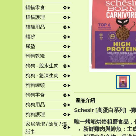
貓貓零食
貓貓護理
貓貓用品
貓砂
尿墊
狗狗乾糧
狗狗 - 脫水生肉
狗狗 - 急凍生肉
狗狗罐頭
狗狗零食
產品介紹
狗狗用品
Schesir [高蛋白系列]
狗狗護理
唯一烤箱烘焙粗磨食品，
家居清潔 / 除臭 / 濕
新鮮雞肉與鯡魚：主成
紙巾