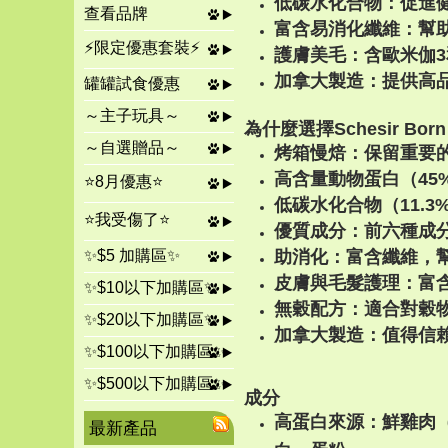
低碳水化合物：促進
查看品牌
富含易消化纖維：幫
⚡限定優惠套裝⚡
護膚美毛：含歐米伽3
加拿大製造：提供高
罐罐試食優惠
～主子玩具～
為什麼選擇Schesir Born 
～自選贈品～
烤箱慢焙：保留重要
高含量動物蛋白（45
⭐8月優惠⭐
低碳水化合物（11.
⭐我受傷了⭐
優質成分：前六種成
✨$5 加購區✨
助消化：富含纖維，
皮膚與毛髮護理：富含O
✨$10以下加購區✨
無穀配方：適合對穀
✨$20以下加購區✨
加拿大製造：值得信
✨$100以下加購區✨
✨$500以下加購區✨
成分
高蛋白來源：鮮雞肉（
最新產品