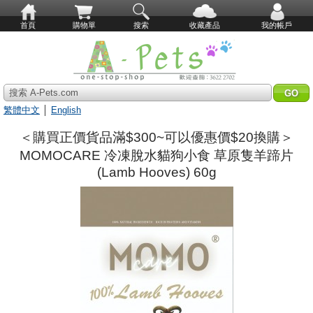
首頁
購物單
搜索
收藏產品
我的帳戶
搜索 A-Pets.com
繁體中文
│
English
＜購買正價貨品滿$300~可以優惠價$20換購＞
MOMOCARE 冷凍脫水貓狗小食 草原隻羊蹄片
(Lamb Hooves) 60g