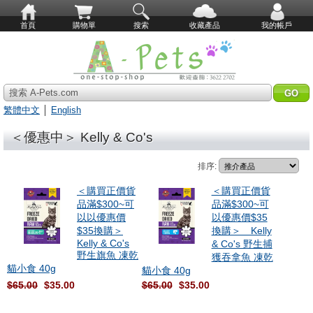
首頁
購物單
搜索
收藏產品
我的帳戶
搜索 A-Pets.com
繁體中文
│
English
＜優惠中＞ Kelly & Co's
排序:
＜購買正價貨
＜購買正價貨
品滿$300~可
品滿$300~可
以以優惠價
以優惠價$35
$35換購＞
換購＞ Kelly
Kelly & Co's
& Co's 野生捕
野生旗魚 凍乾
獲吞拿魚 凍乾
貓小食 40g
貓小食 40g
$65.00
$35.00
$65.00
$35.00