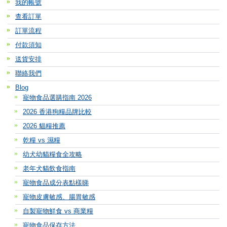
我的帳號
查看訂單
訂單流程
付款須知
送貨安排
聯絡我們
Blog
寵物食品選購指南 2026
2026 香港狗糧品牌比較
2026 貓糧推薦
乾糧 vs 濕糧
幼犬幼貓糧食全攻略
老年犬貓飲食指南
寵物食品成分表點樣睇
寵物皮膚敏感、腸胃敏感
自製寵物鮮食 vs 商業糧
寵物食品保存方法