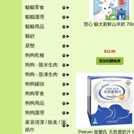
貓貓零食
貓貓護理
慧心 貓犬新鮮山羊奶 70m
貓貓用品
貓砂
尿墊
$12.00
狗狗乾糧
添加到購物車
狗狗 - 脫水生肉
狗狗 - 急凍生肉
狗狗罐頭
狗狗零食
狗狗用品
狗狗護理
家居清潔 / 除臭 / 濕
紙巾
Petrum 寵樂氏 天然鹿奶片 