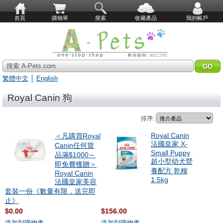
首頁
購物單
搜索
收藏產品
我的帳戶
搜索 A-Pets.com
繁體中文
│
English
Royal Canin 狗
排序:
Royal Canin
＜凡購買Royal
法國皇家 X-
Canin任何貨
Small Puppy
品滿$1000～
超小型幼犬營
即免費獲贈＞
養配方 乾糧
Royal Canin
1.5kg
法國皇家美容
套裝一份《數量有限，送完即
止》
$0.00
$156.00